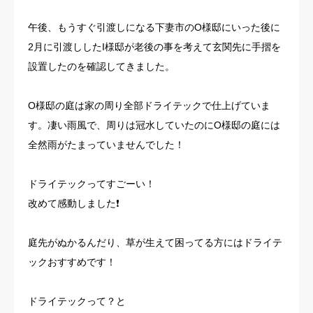
お客様の声
午後、もうすぐ引渡しになる下妻市のO様邸にいった後に
2月に引渡ししたI様邸が老後の事を考えて玄関先に手摺を
よくある質問
設置したのを確認してきました。
イベント情報
O様邸の庭は家の周り全部ドライテックで仕上げていま
す。凄い雨風で、周りは冠水していたのにO様邸の庭には
会社概要
全然雨がたまっていませんでした！
ドライテックってすごーい！
改めて感動しました❗️
庭先がぬかるんだり、草が生えて困ってる方にはドライテ
ックおすすめです！
ドライテックって？と