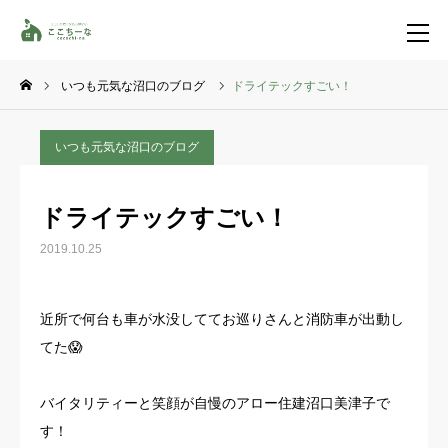
いつも元気な沼口のブログ
ドライテックすごい！
お問い合わせ
資料請求
いつも元気な沼口のブログ
TEL
イベント一覧
ドライテックすごい！
LINE登録
2019.10.25
HOME
近所で何台も車が水没しててお巡りさんと消防車が出動し
コンセプト
てた😱
特集コンテンツ
バイタリティーと笑顔が自慢のアロー住建沼口美津子で
す！
施工事例