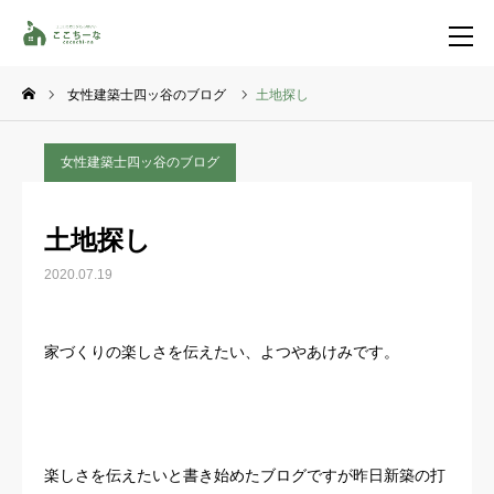
女性建築士四ッ谷のブログ
土地探し
お問い合わせ
資料請求
女性建築士四ッ谷のブログ
TEL
イベント一覧
土地探し
LINE登録
2020.07.19
HOME
家づくりの楽しさを伝えたい、よつやあけみです。
コンセプト
特集コンテンツ
楽しさを伝えたいと書き始めたブログですが昨日新築の打
施工事例