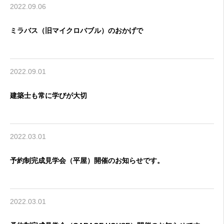
2022.09.06
お客様の声
ミラバス（旧マイクロバブル）のおかげで
よくある質問
イベント情報
2022.09.01
会社概要
建築士も常に学びが大切
2022.03.01
予約制完成見学会（平屋）開催のお知らせです。
2022.03.01