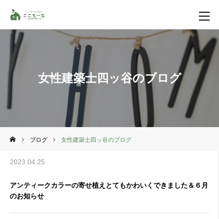
お問い合わせ
資料請求
女性建築士四ッ谷のブログ
TEL
イベント一覧
LINE登録
HOME
ブログ
女性建築士四ッ谷のブログ
2023.04.25
コンセプト
アンティークカラーの寄せ植えとてもかわいくできました＆６月
特集コンテンツ
のお知らせ
施工事例