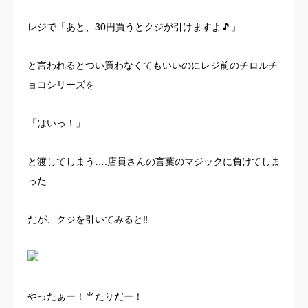
お客様の声
レジで「あと、30円買うとクジが引けますよ🎵」
よくある質問
と言われるとつい買わなくてもいいのにレジ前のチロルチ
ョコシリーズを
イベント情報
「はいっ！」
会社概要
と渡してしまう….店員さんの言葉のマジックに負けてしま
った….
だが、クジを引いてみると‼️
やったぁー！当たりだー！