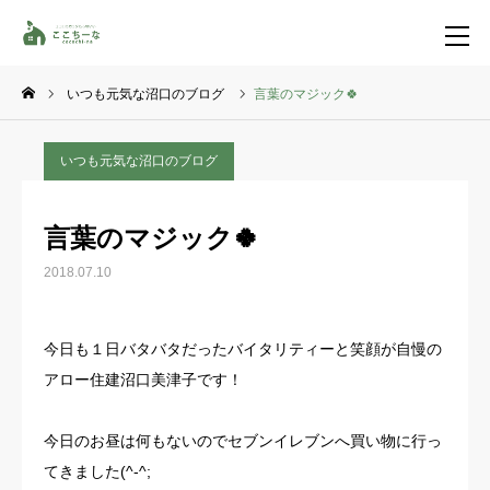
いつも元気な沼口のブログ
言葉のマジック🍀
お問い合わせ
資料請求
いつも元気な沼口のブログ
TEL
イベント一覧
言葉のマジック🍀
LINE登録
2018.07.10
HOME
今日も１日バタバタだったバイタリティーと笑顔が自慢の
コンセプト
アロー住建沼口美津子です！
特集コンテンツ
今日のお昼は何もないのでセブンイレブンへ買い物に行っ
てきました(^-^;
施工事例