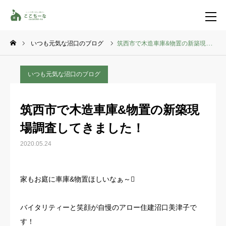
いつも元気な沼口のブログ
筑西市で木造車庫&物置の新築現場調査してきました！
お問い合わせ
資料請求
いつも元気な沼口のブログ
TEL
イベント一覧
筑西市で木造車庫&物置の新築現
LINE登録
場調査してきました！
HOME
2020.05.24
コンセプト
家もお庭に車庫&物置ほしいなぁ～
特集コンテンツ
バイタリティーと笑顔が自慢のアロー住建沼口美津子で
施工事例
す！