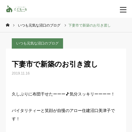
いつも元気な沼口のブログ
下妻市で新築のお引き渡し
お問い合わせ
資料請求
いつも元気な沼口のブログ
TEL
イベント一覧
下妻市で新築のお引き渡し
LINE登録
2019.11.16
HOME
久しぶりに布団干せたーーー🎵気分スッキリーーーー！
コンセプト
バイタリティーと笑顔が自慢のアロー住建沼口美津子で
特集コンテンツ
す！
施工事例