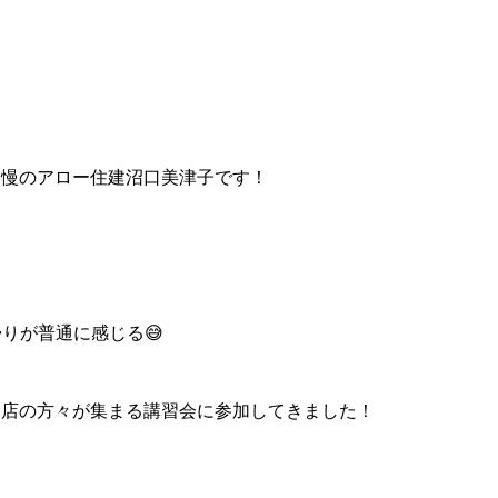
！
自慢のアロー住建沼口美津子です！
帰りが普通に感じる😅
務店の方々が集まる講習会に参加してきました！