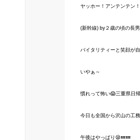
ヤッホー！アンテンテン
(新幹線) by２歳の頃の長男
バイタリティーと笑顔が
いやぁ～
慣れって怖い😱三重県日
今日も全国から沢山の工
午後はやっぱり😪💤💤