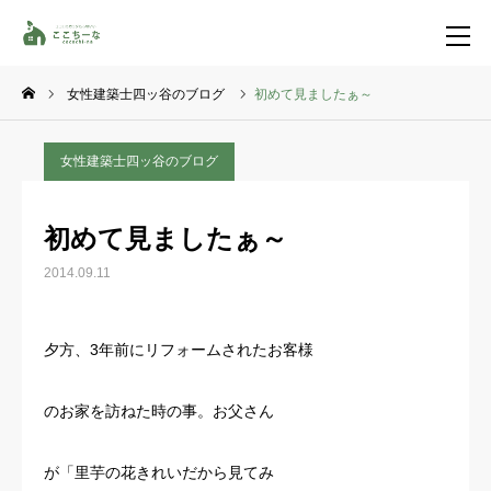
女性建築士四ッ谷のブログ
初めて見ましたぁ～
お問い合わせ
資料請求
女性建築士四ッ谷のブログ
TEL
イベント一覧
初めて見ましたぁ～
LINE登録
2014.09.11
HOME
夕方、3年前にリフォームされたお客様
コンセプト
のお家を訪ねた時の事。お父さん
特集コンテンツ
が「里芋の花きれいだから見てみ
施工事例