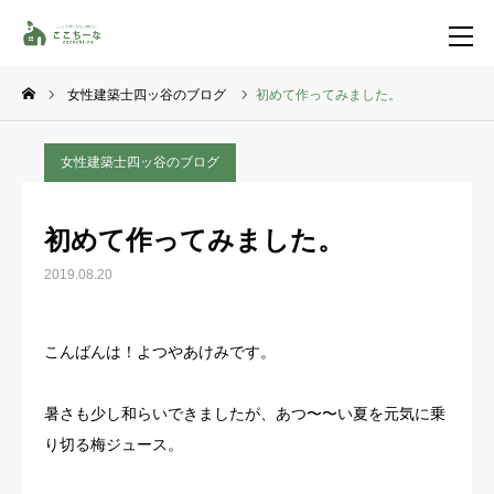
女性建築士四ッ谷のブログ
初めて作ってみました。
お問い合わせ
資料請求
女性建築士四ッ谷のブログ
TEL
イベント一覧
初めて作ってみました。
LINE登録
2019.08.20
HOME
こんばんは！よつやあけみです。
コンセプト
暑さも少し和らいできましたが、あつ〜〜い夏を元気に乗
特集コンテンツ
り切る梅ジュース。
施工事例