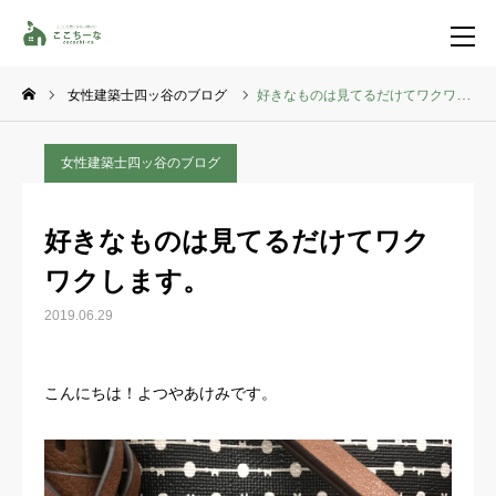
女性建築士四ッ谷のブログ
好きなものは見てるだけてワクワクします。
お問い合わせ
資料請求
女性建築士四ッ谷のブログ
TEL
イベント一覧
好きなものは見てるだけてワク
LINE登録
ワクします。
HOME
2019.06.29
コンセプト
こんにちは！よつやあけみです。
特集コンテンツ
施工事例