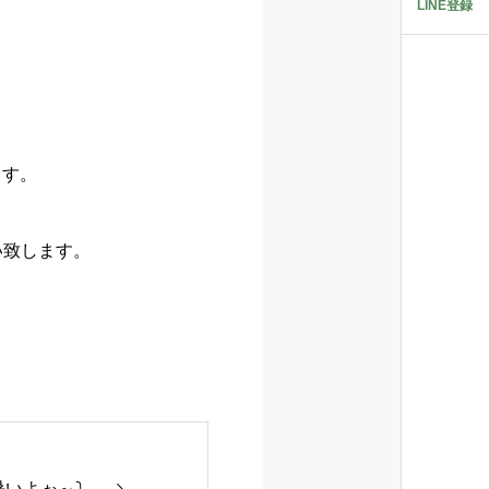
LINE登録
ます。
い致します。
いよぉ～⤵️