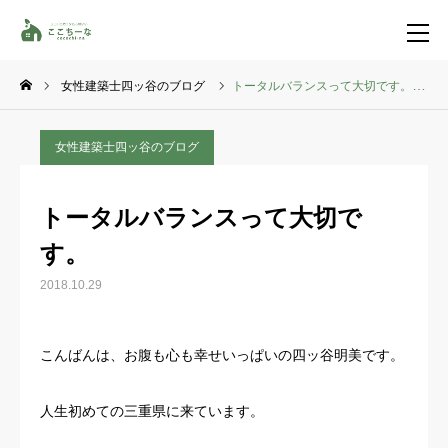
女性建築士四ッ谷のブログ
トータルバランスって大切です。
お問い合わせ
資料請求
女性建築士四ッ谷のブログ
TEL
イベント一覧
トータルバランスって大切で
LINE登録
す。
HOME
2018.10.29
コンセプト
こんばんは、お腹も心も幸せいっぱいの四ッ谷明美です。
特集コンテンツ
人生初めての三重県に来ています。
施工事例