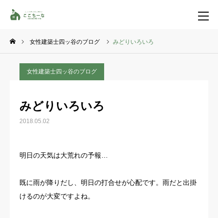
女性建築士四ッ谷のブログ
みどりいろいろ
お問い合わせ
資料請求
女性建築士四ッ谷のブログ
TEL
イベント一覧
みどりいろいろ
LINE登録
2018.05.02
HOME
明日の天気は大荒れの予報…
コンセプト
既に雨が降りだし、明日の打合せが心配です。雨だと出掛
特集コンテンツ
けるのが大変ですよね。
施工事例