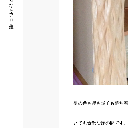
筑西市で注文住宅を建てるならアロー住建
壁の色も襖も障子も落ち
とても素敵な床の間です