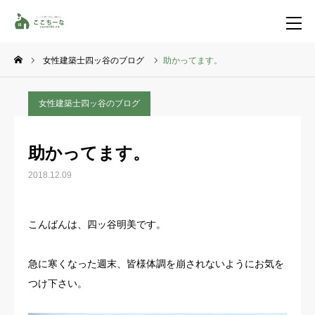
女性建築士四ッ谷のブログ
助かってます。
お問い合わせ
資料請求
女性建築士四ッ谷のブログ
TEL
イベント一覧
助かってます。
LINE登録
2018.12.09
HOME
こんばんは、四ッ谷明美です。
コンセプト
急に寒くなった週末、皆様体調を崩されないようにお気を
特集コンテンツ
つけ下さい。
施工事例