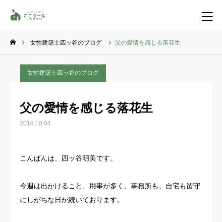
女性建築士四ッ谷のブログ
父の愛情を感じる落花生
お問い合わせ
資料請求
女性建築士四ッ谷のブログ
TEL
イベント一覧
父の愛情を感じる落花生
LINE登録
2018.10.04
HOME
こんばんは、四ッ谷明美です。
コンセプト
今週は出かけること、用事が多く、事務所も、自宅も留守
特集コンテンツ
にしがちな日が続いております。
施工事例