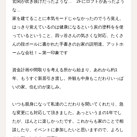
玄関が吹き抜けだったような… 2Fにロフトがあったよう
な…
家を建てることに本気モードじゃなかったのでうろ覚え。
はっきり覚えているのは健康になるという炭の塗料をを使
っているということ、四ッ谷さんの気さくな対応、たくさ
んの段ボールに書かれた手書きのお家の説明達。アットホ
ームな会社！←第一印象です
資金計画や間取りを考える所から始まり、あれから約1
年、もうすぐ新居引き渡し。外観も中身もこだわりいっぱ
いの家。住むのが楽しみ。
いつも親身になって私達のこだわりを聞いてくれたり、急
な変更にも対応して頂きました。あっというまの1年でし
たが、ほんとに楽しかったです。これからも家のことで相
談したり、イベントに参加したいと思いますので、よろし