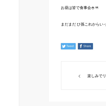
お昼は皆で食事会🍚🍴
まだまだ ひ孫これからい
Tweet
Share
楽しみで