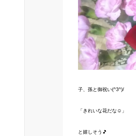
子、孫と御祝い(^3^)/
「きれいな花だな☺️」
と嬉しそう🎵