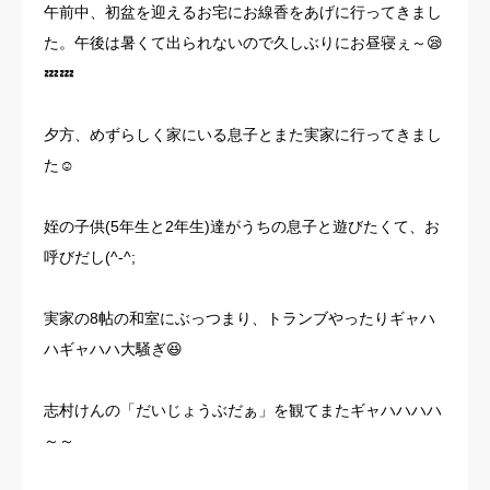
午前中、初盆を迎えるお宅にお線香をあげに行ってきまし
お客様の声
た。午後は暑くて出られないので久しぶりにお昼寝ぇ～😪
💤💤
よくある質問
夕方、めずらしく家にいる息子とまた実家に行ってきまし
イベント情報
た☺️
会社概要
姪の子供(5年生と2年生)達がうちの息子と遊びたくて、お
呼びだし(^-^;
実家の8帖の和室にぶっつまり、トランブやったりギャハ
ハギャハハ大騒ぎ😆
志村けんの「だいじょうぶだぁ」を観てまたギャハハハハ
～～