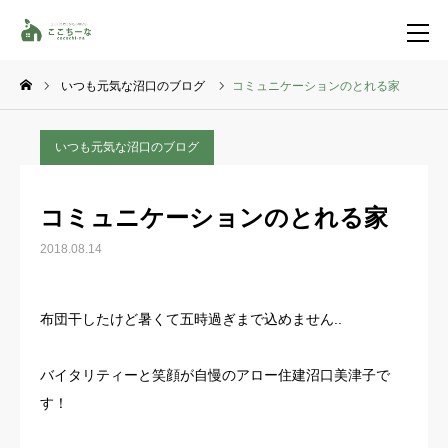
いつも元気な沼口のブログ
コミュニケーションのとれる家
お問い合わせ
資料請求
いつも元気な沼口のブログ
TEL
イベント一覧
コミュニケーションのとれる家
LINE登録
2018.08.14
HOME
布団干したけど暑くて五時過ぎまで込めません..
コンセプト
バイタリティーと笑顔が自慢のアロー住建沼口美津子で
特集コンテンツ
す！
施工事例