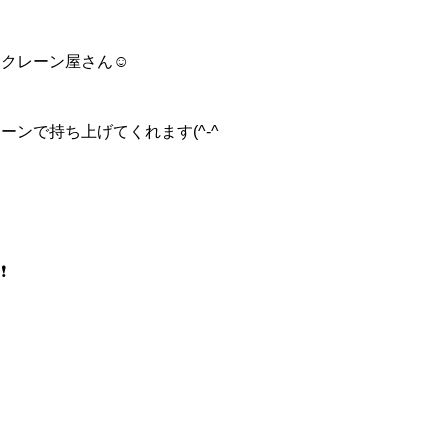
クレーン屋さん☺️
ンで持ち上げてくれます(^-^
️
！