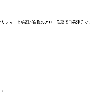
イタリティーと笑顔が自慢のアロー住建沼口美津子です！
m