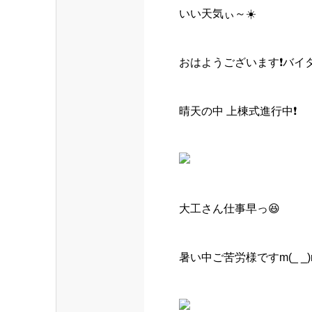
いい天気ぃ～☀️
おはようございます❗️バ
晴天の中 上棟式進行中❗️
大工さん仕事早っ😆
暑い中ご苦労様ですm(_ _)