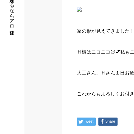
筑西市で注文住宅を建てるならアロー住建
家の形が見えてきました
Ｈ様はニコニコ😃💕私もニ
大工さん、Ｈさん１日お
これからもよろしくお付き合
Tweet
Share