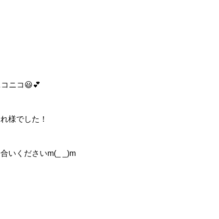
！
コニコ😃💕
疲れ様でした！
いくださいm(_ _)m