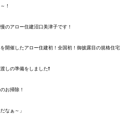
い～！
自慢のアロー住建沼口美津子です！
会を開催したアロー住建初！全国初！御披露目の規格住宅
渡しの準備をしました❗️
外のお掃除！
家だなぁ～」