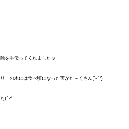
️
除を手伝ってくれました☺️
ーの木には食べ頃になった実がた～くさん(´- `*)
^-^;