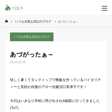
いつも元気な沼口のブログ
あづがったぁ～
お問い合わせ
資料請求
いつも元気な沼口のブログ
TEL
イベント一覧
あづがったぁ～
LINE登録
2018.05.29
HOME
珍しく暑くてタンクトップで晩飯を作っているバイタリテ
コンセプト
ィーと笑顔が自慢のアロー住建沼口美津子です！
特集コンテンツ
今日はいきなり市村に呼び出されA様邸に行ってきました
(ToT)
施工事例