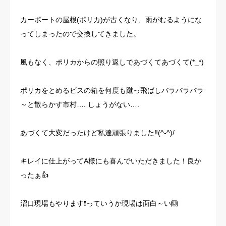
お客様の声
カーポートの屋根(ポリカ)が古くなり、雨がむるようにな
ってしまったので交換してきました。
よくある質問
風もなく、ポリカからの照り返しであづくてあづくて(*_*)
イベント情報
ポリカをとめるビスの箱を何度も蹴っ飛ばしバラバラバラ
会社概要
～と散らかす市村…. しょうがない….
あづくて大変だったけど私達頑張りました‼️(^-^)/
キレイに仕上がってA様にも喜んでいただきました！良か
ったぁ👍
沼口現場もやります❗️っていうか現場は面白～い🙆