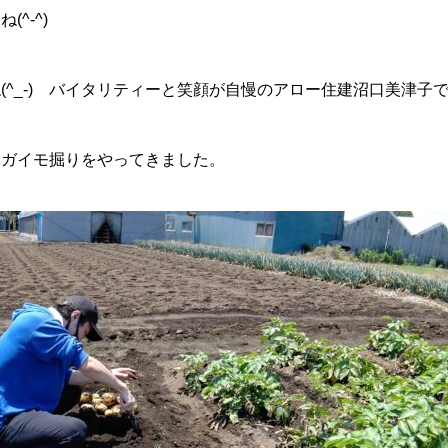
^-^)
(^_-) バイタリティーと笑顔が自慢のアロー住建沼口美津子
ャガイモ掘りをやってきました。