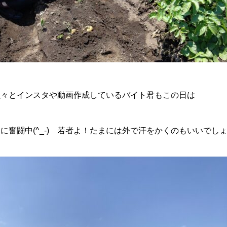
黙々とインスタや動画作成しているバイト君もこの日は
奮闘中(^_-) 若者よ！たまには外で汗をかくのもいいでしょう(