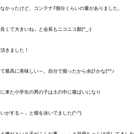
なかったけど、コンテナ7個分くらいの量がありました。
くて大きいね」と会長もニコニコ顏(^_-)
ん頂きました！
て最高に美味しい～。自分で掘ったから余計かな(^^♪
びに来た小学生の男の子は土の中に腹ばいになり
がする～」と畑を泳いでました(^-^)
嫌だという子がこんな事。。」と祖母ちゃんは涙してました( ;