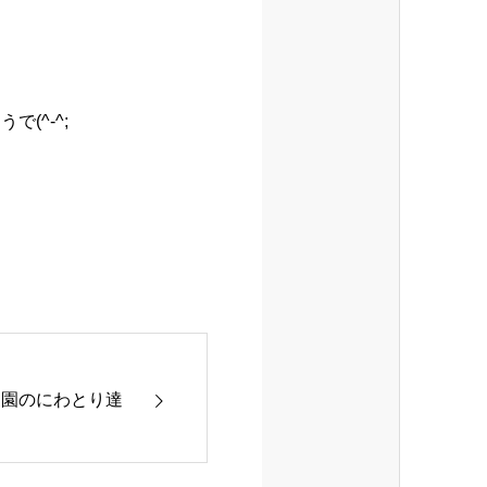
(^-^;
農園のにわとり達