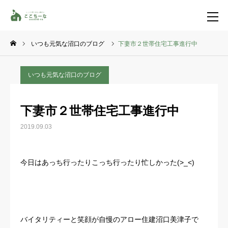
いつも元気な沼口のブログ
下妻市２世帯住宅工事進行中
お問い合わせ
資料請求
いつも元気な沼口のブログ
TEL
イベント一覧
下妻市２世帯住宅工事進行中
LINE登録
2019.09.03
HOME
今日はあっち行ったりこっち行ったり忙しかった(>_<)
コンセプト
特集コンテンツ
バイタリティーと笑顔が自慢のアロー住建沼口美津子で
施工事例