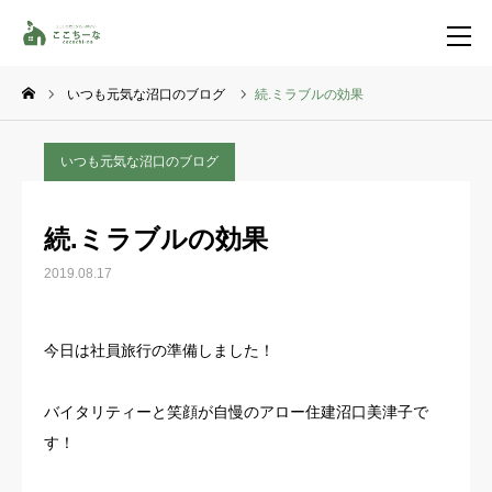
いつも元気な沼口のブログ
続.ミラブルの効果
お問い合わせ
資料請求
いつも元気な沼口のブログ
TEL
イベント一覧
続.ミラブルの効果
LINE登録
2019.08.17
HOME
今日は社員旅行の準備しました！
コンセプト
バイタリティーと笑顔が自慢のアロー住建沼口美津子で
特集コンテンツ
す！
施工事例