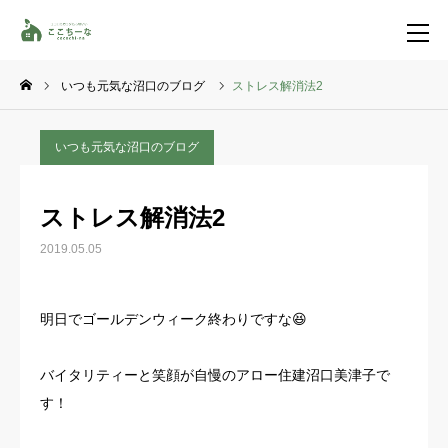
いつも元気な沼口のブログ
ストレス解消法2
お問い合わせ
資料請求
いつも元気な沼口のブログ
TEL
イベント一覧
ストレス解消法2
LINE登録
2019.05.05
HOME
明日でゴールデンウィーク終わりですな😆
コンセプト
バイタリティーと笑顔が自慢のアロー住建沼口美津子で
特集コンテンツ
す！
施工事例