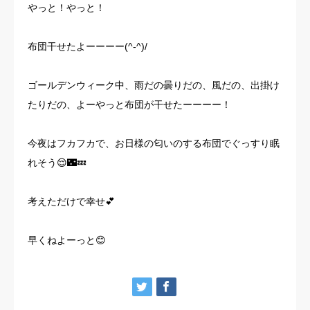
やっと！やっと！
お客様の声
布団干せたよーーーー(^-^)/
よくある質問
ゴールデンウィーク中、雨だの曇りだの、風だの、出掛け
イベント情報
たりだの、よーやっと布団が干せたーーーー！
会社概要
今夜はフカフカで、お日様の匂いのする布団でぐっすり眠
れそう😌🌃💤
考えただけで幸せ💕
早くねよーっと😊