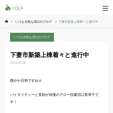
いつも元気な沼口のブログ
下妻市新築上棟着々と進行中
お問い合わせ
資料請求
いつも元気な沼口のブログ
TEL
イベント一覧
下妻市新築上棟着々と進行中
LINE登録
2019.03.28
HOME
穏やか日和ですね☺️
コンセプト
バイタリティーと笑顔が自慢のアロー住建沼口美津子で
特集コンテンツ
す！
施工事例