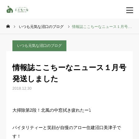
いつも元気な沼口のブログ
情報誌ここちーなニュース１月号発送しました
お問い合わせ
資料請求
いつも元気な沼口のブログ
TEL
イベント一覧
情報誌ここちーなニュース１月号
LINE登録
発送しました
HOME
2018.12.30
コンセプト
大掃除第2段！北風の中窓拭き疲れたー⤵️
特集コンテンツ
バイタリティーと笑顔が自慢のアロー住建沼口美津子で
施工事例
す！