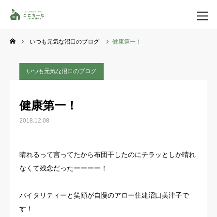
いつも元気な沼口のブログ
健康第一！
お問い合わせ
資料請求
いつも元気な沼口のブログ
TEL
イベント一覧
健康第一！
LINE登録
2018.12.08
HOME
晴れるって言ってたから布団干したのにチラッとしか晴れ
コンセプト
なくて残念だったーーーー！
特集コンテンツ
バイタリティーと笑顔が自慢のアロー住建沼口美津子で
す！
施工事例