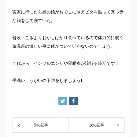
お客様の声
実家に行ったら姪の娘がおでこに冷えピタを貼って真っ赤
な顔をして寝ていた。
よくある質問
普段、ご飯よりおかしばかり食べているので体力的に弱く
イベント情報
気温差の激しい事に体がついていかないのでしょう。
会社概要
これから、インフルエンザや胃腸炎が流行る時期です！
手洗い、うがいの予防をしましょう❗️
前の記事
次の記事