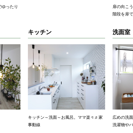
でゆったり
扉の向こ
階段を扉
キッチン
洗面室
キッチン～洗面～お風呂。ママ楽々♬家
広めの洗
事動線
洗濯物や