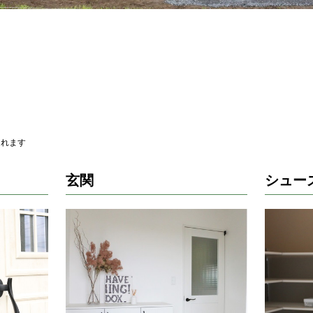
されます
玄関
シュー