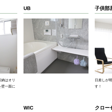
UB
子供部
収納はオリ
日差しが
を壁一面に
す！
WIC
クロー