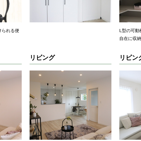
けられる便
L型の可動
自在に収
リビング
リビン