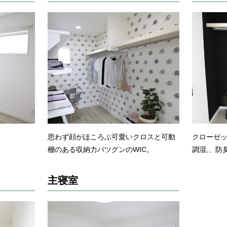
思わず顔がほころぶ可愛いクロスと可動
クローゼ
棚のある収納力バツグンのWIC。
調湿,、防
主寝室