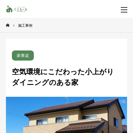
施工事例
お問い合わせ
資料請求
TEL
イベント一覧
家事楽
LINE登録
空気環境にこだわった小上がり
ダイニングのある家
HOME
コンセプト
特集コンテンツ
施工事例