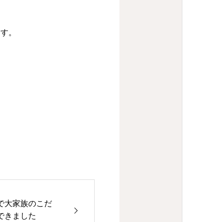
ます。
で大家族のこだ
家できました