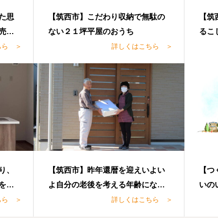
た思
【筑西市】こだわり収納で無駄の
【筑
売却
ない２１坪平屋のおうち
るこ
と決
ちら ＞
詳しくはこちら ＞
り、
【筑西市】昨年還暦を迎えいよい
【つ
をき
よ自分の老後を考える年齢になっ
いの
てい
たことを何気ない暮らしのなかで
生活
ちら ＞
詳しくはこちら ＞
し
実感するようになりました。
いの