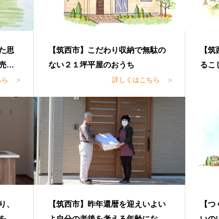
た思
【筑西市】こだわり収納で無駄の
【筑
売却
ない２１坪平屋のおうち
るこ
と決
ちら ＞
詳しくはこちら ＞
り、
【筑西市】昨年還暦を迎えいよい
【つ
をき
よ自分の老後を考える年齢になっ
いの