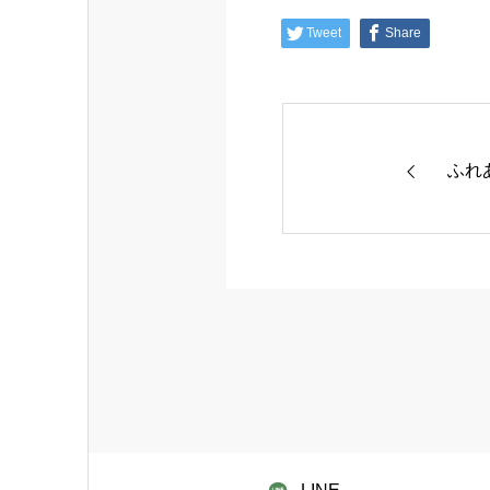
Tweet
Share
ふれ