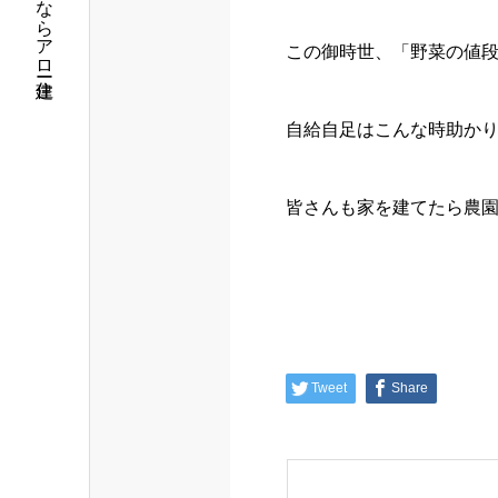
この御時世、「野菜の値
自給自足はこんな時助か
皆さんも家を建てたら農
Tweet
Share