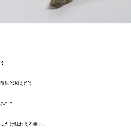
)
味噌和え(^^)
^_^
期にだけ味わえる幸せ。