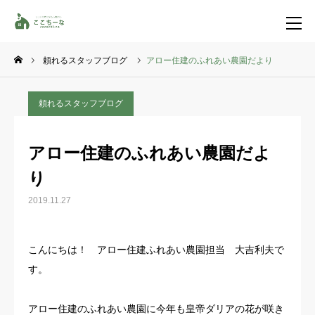
頼れるスタッフブログ
アロー住建のふれあい農園だより
お問い合わせ
資料請求
頼れるスタッフブログ
TEL
イベント一覧
アロー住建のふれあい農園だよ
LINE登録
り
HOME
2019.11.27
コンセプト
こんにちは！ アロー住建ふれあい農園担当 大吉利夫で
す。
特集コンテンツ
施工事例
アロー住建のふれあい農園に今年も皇帝ダリアの花が咲き